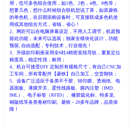
用，也可多色组合使用，如1色、2色，4色、8色等；
想要几色，想什么时候组合联机您说了算，如原菱铁
的单色机，在后期添购设备时，可直接联成多色机使
用或其他组合方式，省钱，省心！
2、网距可以在电脑屏幕设定，不用人工调节，机器预
留此功能，未来可以选装；独家全模块化设计，功能
预留, 自由选配，专利技术，行业领先！
3、升级款印刷座采用全6柱4精密直线导轨，重复定位
精度高，稳定性强，耐用；
4、机台可接受DIY 定制所有规格尺寸，有自己CNC加
工车间，所有零配件【菱铁】自己加工，交货期快；
5、设备广泛适应于各类不干胶、转印膜、烫画纸、电
器面板、薄膜开关、柔性线路板、膜内注塑（IMD、
IML）、电子标签（RFID）、橡胶硫化标、特多龙、
铜版纸等各类卷材印刷。菱铁－20多年品牌，品质保
障！